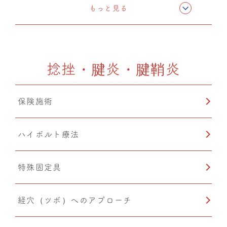
CMC筋膜ストレッチ（リリース）
もっと見る
ドレナージュ(EHD・DPL)
捻挫・腱炎・腱鞘炎
カッピング
保険施術
猫背矯正
ハイボルト療法
特殊固定具
経穴（ツボ）へのアプローチ