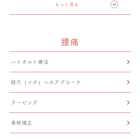
CMC筋膜ストレッチ（リリース）
もっと見る
ドレナージュ(EHD・DPL)
腰痛
カッピング
ハイボルト療法
小顔矯正
経穴（ツボ）へのアプローチ
テーピング
骨格矯正