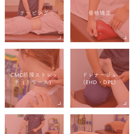
テーピング
骨格矯正
CMC筋膜ストレッ
ドレナージュ
チ（リリース）
(EHD・DPL)