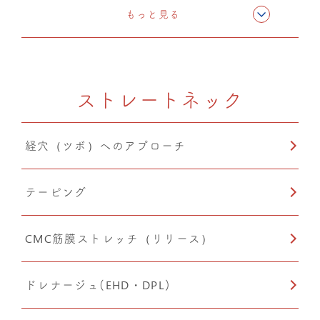
CMC筋膜ストレッチ（リリース）
もっと見る
ドレナージュ(EHD・DPL)
ストレートネック
産後矯正
経穴（ツボ）へのアプローチ
自律神経調整
テーピング
猫背矯正
CMC筋膜ストレッチ（リリース）
小顔矯正
ドレナージュ(EHD・DPL)
楽トレ