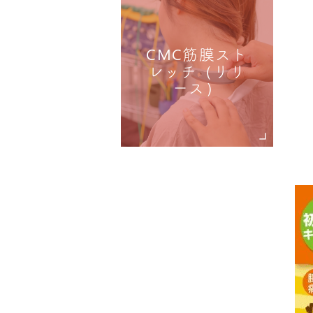
CMC筋膜スト
レッチ（リリ
ース）