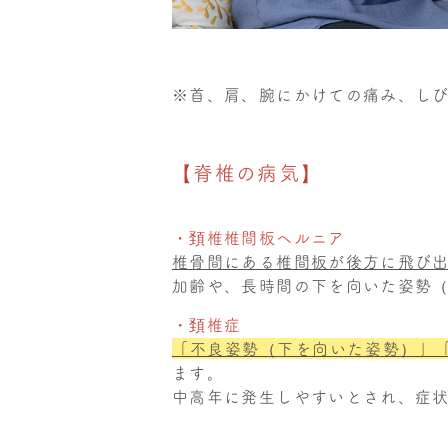
※首、肩、腕にかけての痛み、し
【脊椎の病気】
・頚椎椎間板ヘルニア
椎骨間にある椎間板が後方に飛び
加齢や、長時間の下を向いた姿勢
・頚椎症
「不良姿勢（下を向いた姿勢）」
ます。
中高年に発生しやすいとされ、症