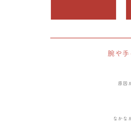
腕や手
原因
なかな