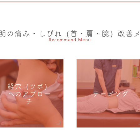
明の痛み・しびれ（首・肩・腕）
改善
Recommend Menu
経穴（ツボ）
へのアプロー
テーピング
チ