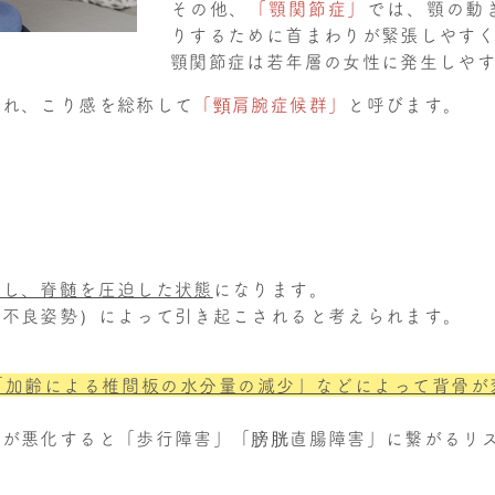
その他、
「顎関節症」
では、顎の動
りするために首まわりが緊張しやす
顎関節症は若年層の女性に発生しや
びれ、こり感を総称して
「頸肩腕症候群」
と呼びます。
出し、脊髄を圧迫した状態
になります。
（不良姿勢）によって引き起こされると考えられます。
「加齢による椎間板の水分量の減少」などによって背骨が
状が悪化すると「歩行障害」「膀胱直腸障害」に繋がるリ