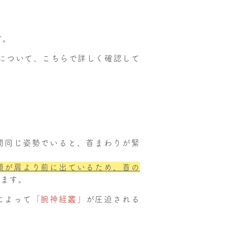
す。
について、こちらで詳しく確認して
間同じ姿勢でいると、首まわりが緊
頭が肩より前に出ているため、首の
えます。
によって
「腕神経叢」
が圧迫される
。