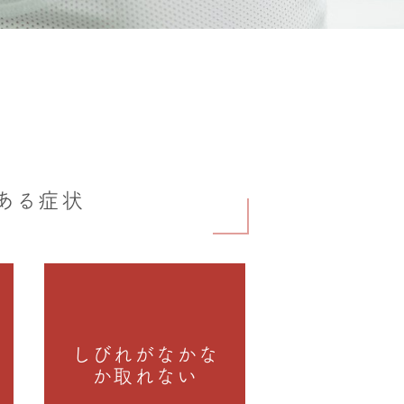
ある症状
しびれがなかな
か取れない