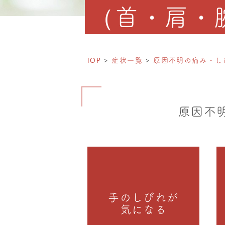
（首・肩・
TOP
症状一覧
原因不明の痛み・し
原因不
手のしびれが
気になる