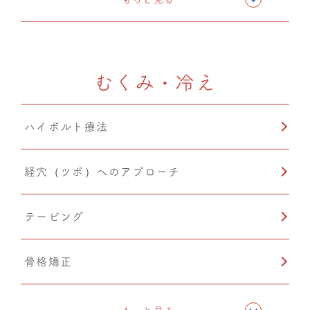
CMC筋膜ストレッチ（リリース）
むくみ・冷え
ハイボルト療法
経穴（ツボ）へのアプローチ
テーピング
骨格矯正
CMC筋膜ストレッチ（リリース）