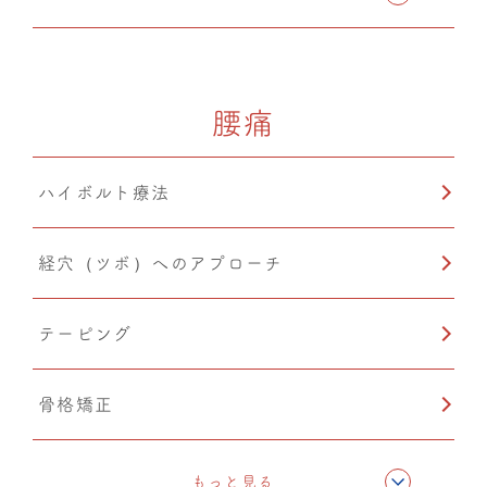
ドレナージュ(EHD・DPL)
腰痛
カッピング
ハイボルト療法
小顔矯正
経穴（ツボ）へのアプローチ
テーピング
骨格矯正
CMC筋膜ストレッチ（リリース）
もっと見る