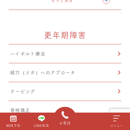
CMC筋膜ストレッチ（リリース）
もっと見る
更年期障害
ハイボルト療法
経穴（ツボ）へのアプローチ
テーピング
骨格矯正
お電話
WEB予約
LINE相談
メニュー
ドレナージュ(EHD・DPL)