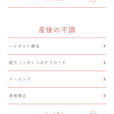
骨格矯正
産後の不調
CMC筋膜ストレッチ（リリース）
ハイボルト療法
経穴（ツボ）へのアプローチ
テーピング
骨格矯正
CMC筋膜ストレッチ（リリース）
もっと見る