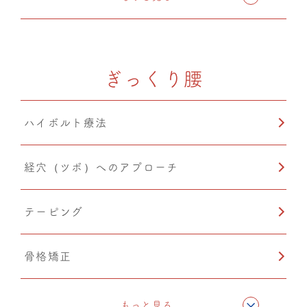
ぎっくり腰
ハイボルト療法
経穴（ツボ）へのアプローチ
テーピング
骨格矯正
CMC筋膜ストレッチ（リリース）
もっと見る