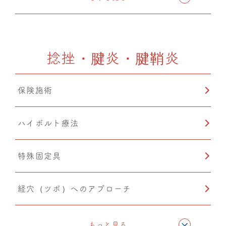
ドレナージュ(EHD・DPL)
捻挫・腱炎・腱鞘炎
カッピング
保険施術
猫背矯正
ハイボルト療法
特殊固定具
経穴（ツボ）へのアプローチ
テーピング
もっと見る