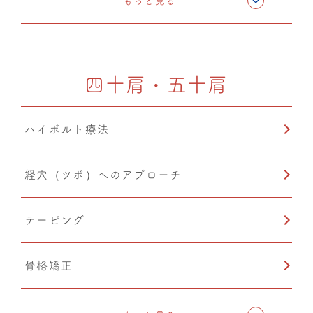
もっと見る
ドレナージュ(EHD・DPL)
四十肩・五十肩
産後矯正
ハイボルト療法
自律神経調整
経穴（ツボ）へのアプローチ
猫背矯正
テーピング
小顔矯正
骨格矯正
楽トレ
CMC筋膜ストレッチ（リリース）