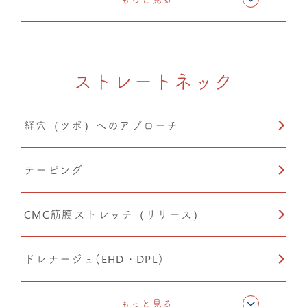
ドレナージュ(EHD・DPL)
ストレートネック
産後矯正
経穴（ツボ）へのアプローチ
自律神経調整
テーピング
猫背矯正
CMC筋膜ストレッチ（リリース）
小顔矯正
ドレナージュ(EHD・DPL)
楽トレ
猫背矯正
もっと見る