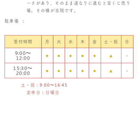
ーテがあり、そのまま道なりに進むと宝くじ売り
場。その横が当院です。
駐車場
：
受付時間
月
火
水
木
金
土・祝
日
9:00〜
●
●
●
●
●
▲
-
12:00
15:30〜
●
●
●
●
●
▲
-
20:00
土・祝：9:00〜16:45
定休日：日曜日