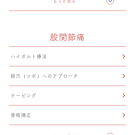
もっと見る
カッピング
股関節痛
ハイボルト療法
経穴（ツボ）へのアプローチ
テーピング
骨格矯正
CMC筋膜ストレッチ（リリース）